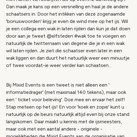
Dan maak je kans op een versnelling en haal je de andere
schaatsers in. Door het intikken van deze zogenaamde
'bonuswoorden' krijg je even de wind mee op het ijs. Wil
je een collega een wak in laten rijden dan kun je dat doen
door aan je tweet @elfsteden #wak toe te voegen en
natuurlijk de twitternaam van degene die je in een wak
wil laten rijden. Je ziet die schaatser even later in een
wak liggen en dan duurt het natuurlijk weer een minuutje
of twee voordat-ie weer verder kan schaatsen...
Bij Mixid Events is een tweet is niet alleen een '
informatiedrager' (met maximaal 140 tekens), maar ook
een ' ticket voor beleving'. Doe mee en ervaar het zelf!
Stap meteen op het ijs! En voor 'koek en zopie' kunt u
natuurlijk op de beurs natuurlijk altijd even bij onze stand
langskomen. Daar maakt u kennis met de ijsmeesters,
maar ook met een aantal andere - originele -
mogelijkheden die Mixid Events aan de organisatie van