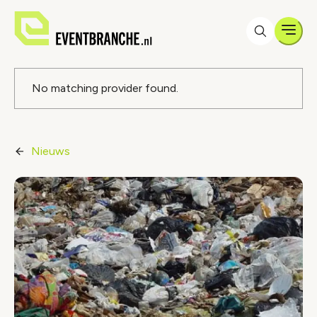
Men
Foutmelding
No matching provider found.
Nieuws