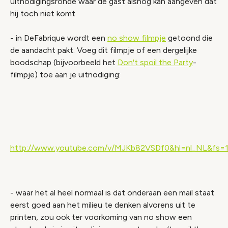
uitnodigingsronde waar de gast alsnog kan aangeven dat
hij toch niet komt
- in DeFabrique wordt een
no show filmpje
getoond die
de aandacht pakt. Voeg dit filmpje of een dergelijke
boodschap (bijvoorbeeld het
Don't spoil the Party
-
filmpje) toe aan je uitnodiging:
Video geblokkeerd
Accepteer onze cookies om deze inhoud te
bekijken.
http://www.youtube.com/v/MJKb82VSDf0&hl=nl_NL&fs=
Wijzig cookie instellingen
- waar het al heel normaal is dat onderaan een mail staat
eerst goed aan het milieu te denken alvorens uit te
printen, zou ook ter voorkoming van no show een