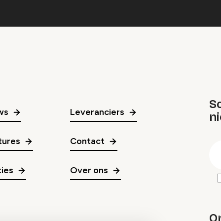
Sc
ws
Leveranciers
n
gr
tures
Contact
E
m
ies
Over ons
O