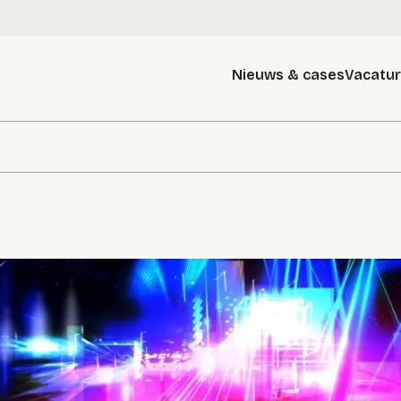
Nieuws & cases
Vacatu
g