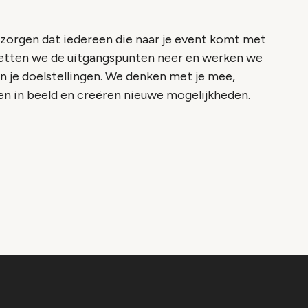
j zorgen dat iedereen die naar je event komt met
zetten we de uitgangspunten neer en werken we
an je doelstellingen. We denken met je mee,
en in beeld en creëren nieuwe mogelijkheden.
o geblokkeerd
es om deze inhoud te bekijken.
ookie instellingen