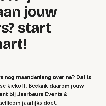
aan jouw
? start
hart!
 nog maandenlang over na? Dat is
kse kickoff. Bedank daarom jouw
nt bij Jaarbeurs Events &
cilicom jaarlijks doet.