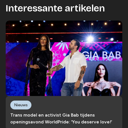
Wijzig cookie instellingen
Interessante artikelen
Nieuws
Trans model en activist Gia Bab tijdens
openingsavond WorldPride: ‘You deserve love!’