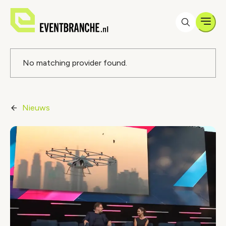
Men
Foutmelding
No matching provider found.
Nieuws