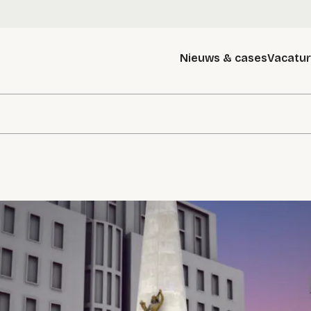
Nieuws & cases
Vacatu
g