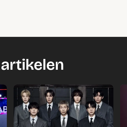
o geblokkeerd
es om deze inhoud te bekijken.
ookie instellingen
artikelen