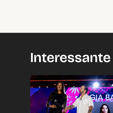
Vide
Accepteer onze cooki
Wijzig c
Interessante 