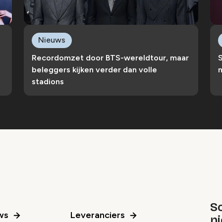
Nieuws
Recordomzet door BTS-wereldtour, maar
S
beleggers kijken verder dan volle
n
stadions
Sc
ws
Leveranciers
n