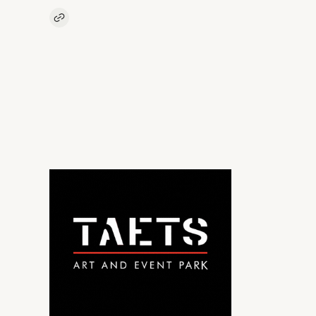
Kopieer link naar artikel
Link