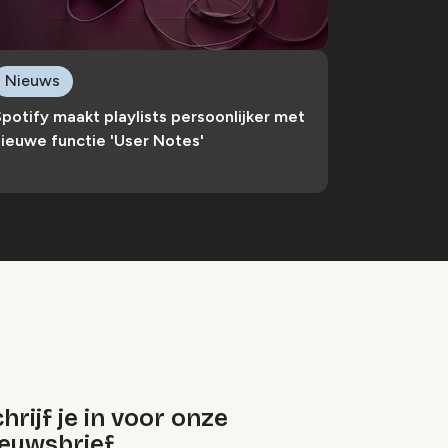
Nieuws
potify maakt playlists persoonlijker met
ieuwe functie 'User Notes'
hrijf je in voor onze
ieuwsbrief