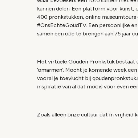
waar bezoekers een foto samen met een e
kunnen delen. Een platform voor kunst,
400 pronkstukken, online museumtours e
#OnsEchteGoudTV. Een persoonlijke en 
samen een ode te brengen aan 75 jaar cult
Het virtuele Gouden Pronkstuk bestaat 
‘omarmen’. Mocht je komende week een c
vooral je toevlucht bij goudenpronkstuk
inspiratie van al dat moois voor even ee
Zoals alleen onze cultuur dat in vrijheid k