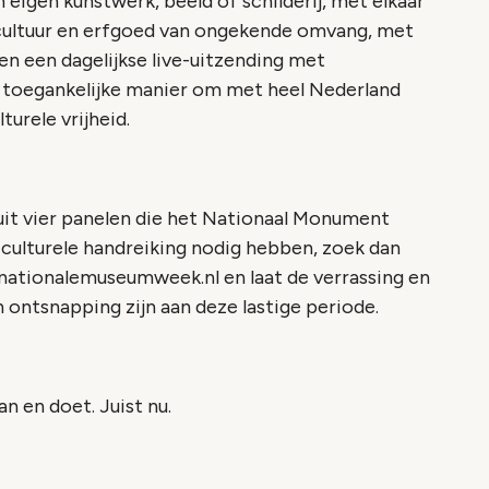
igen kunstwerk, beeld of schilderij, met elkaar
 cultuur en erfgoed van ongekende omvang, met
n een dagelijkse live-uitzending met
toegankelijke manier om met heel Nederland
urele vrijheid.
uit vier panelen die het Nationaal Monument
ulturele handreiking nodig hebben, zoek dan
.nationalemuseumweek.nl en laat de verrassing en
n ontsnapping zijn aan deze lastige periode.
an en doet. Juist nu.