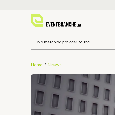
Foutmeldin
No matching provider found.
Home
Nieuws