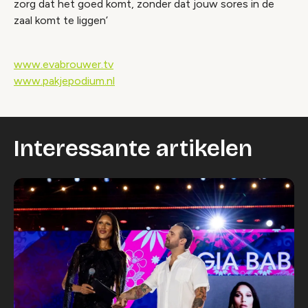
zorg dat het goed komt, zonder dat jouw sores in de
zaal komt te liggen’
www.evabrouwer.tv
www.pakjepodium.nl
Interessante artikelen