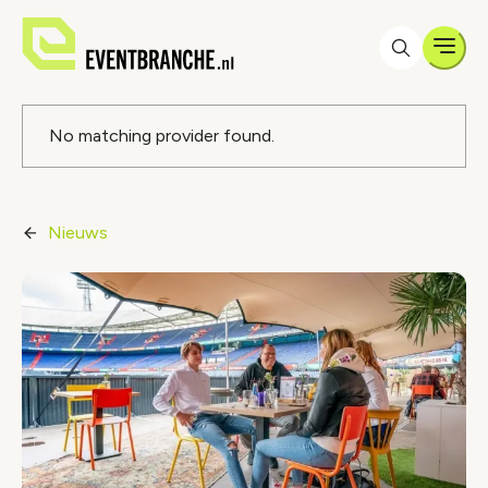
Men
Foutmelding
No matching provider found.
Nieuws