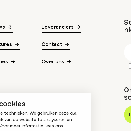
Sc
ws
Leveranciers
n
gr
tures
Contact
E
m
ies
Over ons
O
sc
 cookies
ge technieken. We gebruiken deze o.a.
ik van de website te analyseren en
Voor meer informatie, lees ons