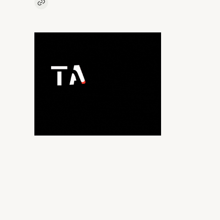
Kopieer link naar artikel
Link