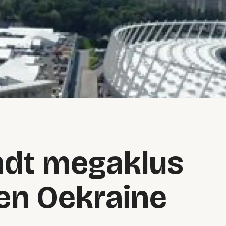
ndt megaklus
 en Oekraine