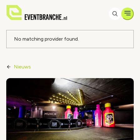
Men
Foutmelding
No matching provider found.
Nieuws