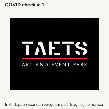
COVID check in 1.
In 6 stappen naar een veilige simpele triage bij de horeca,