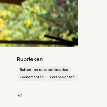
Rubrieken
Buiten- en outdoorlocaties
Evenementen
Persberichten
Kopieer link naar artikel
Link