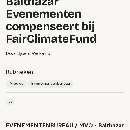
Balthazar
Evenementen
compenseert bij
FairClimateFund
Door Sjoerd Weikamp
Rubrieken
Nieuws
Evenementenbureau
Kopieer link naar artikel
Link
EVENEMENTENBUREAU / MVO - Balthazar