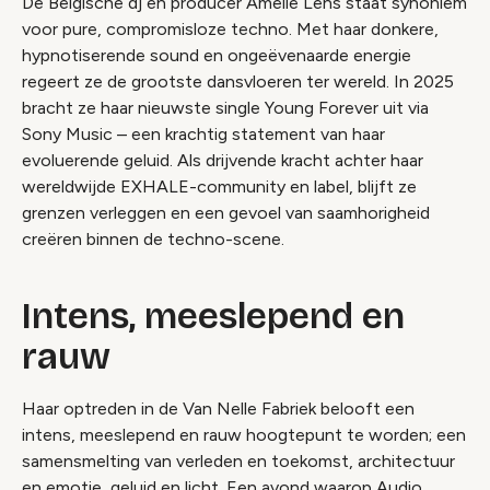
De Belgische dj en producer Amelie Lens staat synoniem
voor pure, compromisloze techno. Met haar donkere,
hypnotiserende sound en ongeëvenaarde energie
regeert ze de grootste dansvloeren ter wereld. In 2025
bracht ze haar nieuwste single Young Forever uit via
Sony Music – een krachtig statement van haar
evoluerende geluid. Als drijvende kracht achter haar
wereldwijde EXHALE-community en label, blijft ze
grenzen verleggen en een gevoel van saamhorigheid
creëren binnen de techno-scene.
Intens, meeslepend en
rauw
Haar optreden in de Van Nelle Fabriek belooft een
intens, meeslepend en rauw hoogtepunt te worden; een
samensmelting van verleden en toekomst, architectuur
en emotie, geluid en licht. Een avond waarop Audio