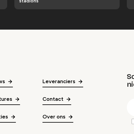
stadions
Sc
ws
Leveranciers
n
gr
tures
Contact
E
m
ies
Over ons