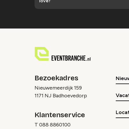
love!’
Bezoekadres
Nieu
Nieuwemeerdijk 159
Vaca
1171 NJ Badhoevedorp
Locat
Klantenservice
T
088 8860100