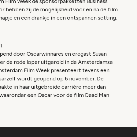
am Film Week de sponsorpakketten Business
r hebben zij de mogelijkheid voor en na de film
hapje en een drankje in een ontspannen setting.
t
pend door Oscarwinnares en eregast Susan
r de rode loper uitgerold in de Amsterdamse
msterdam Film Week presenteert tevens een
 haarzelf wordt geopend op 6 november. De
kte in haar uitgebreide carrière meer dan
, waaronder een Oscar voor de film Dead Man