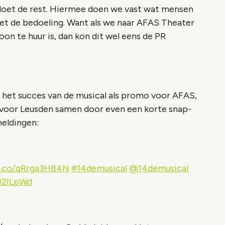
oet de rest. Hiermee doen we vast wat mensen
iet de bedoeling. Want als we naar AFAS Theater
woon te huur is, dan kon dit wel eens de PR
 het succes van de musical als promo voor AFAS,
s voor Leusden samen door even een korte snap-
meldingen:
/t.co/qRrga3H84N
#14demusical
@14demusical
02ILpWd