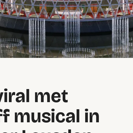
iral met
ff musical in