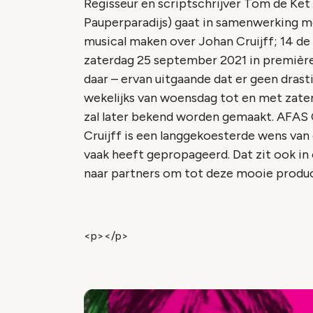
Regisseur en scriptschrijver Tom de Ket 
Pauperparadijs) gaat in samenwerking 
musical maken over Johan Cruijff; 14 de m
zaterdag 25 september 2021 in première
daar – ervan uitgaande dat er geen dras
wekelijks van woensdag tot en met zater
zal later bekend worden gemaakt. AFAS C
Cruijff is een langgekoesterde wens van 
vaak heeft gepropageerd. Dat zit ook in 
naar partners om tot deze mooie produc
<p></p>