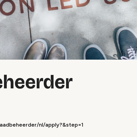
eheerder
rraadbeheerder/nl/apply?&step=1