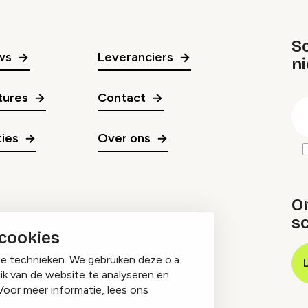
Sc
ws
Leveranciers
n
gr
tures
Contact
E
m
ies
Over ons
O
sc
 cookies
ge technieken. We gebruiken deze o.a.
ik van de website te analyseren en
Voor meer informatie, lees ons