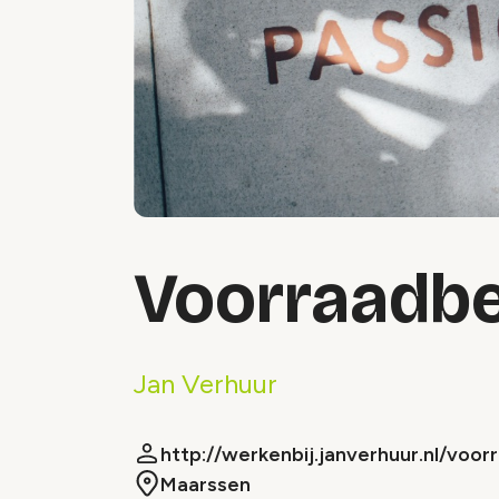
Voorraadb
Jan Verhuur
http://werkenbij.janverhuur.nl/voo
Maarssen