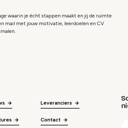
age waarin je écht stappen maakt en jij de ruimte
een mail met jouw motivatie, leerdoelen en CV
smalen.
Sc
ws
Leveranciers
n
gr
tures
Contact
E