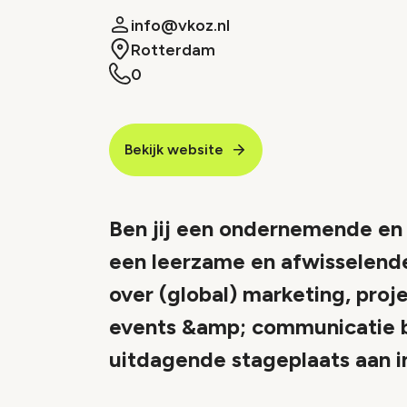
info@vkoz.nl
Rotterdam
0
Bekijk website
Ben jij een ondernemende en
een leerzame en afwisselend
over (global) marketing, pr
events &amp; communicatie b
uitdagende stageplaats aan i