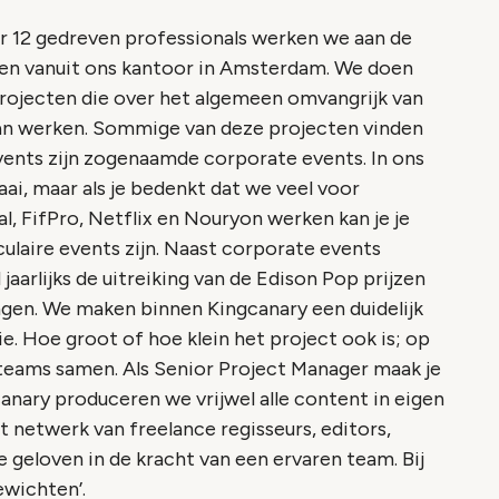
 12 gedreven professionals werken we aan de
ten vanuit ons kantoor in Amsterdam. We doen
 Projecten die over het algemeen omvangrijk van
aan werken. Sommige van deze projecten vinden
events zijn zogenaamde corporate events. In ons
aai, maar als je bedenkt dat we veel voor
l, FifPro, Netflix en Nouryon werken kan je je
culaire events zijn. Naast corporate events
aarlijks de uitreiking van de Edison Pop prijzen
ngen. We maken binnen Kingcanary een duidelijk
. Hoe groot of hoe klein het project ook is; op
e teams samen. Als Senior Project Manager maak je
canary produceren we vrijwel alle content in eigen
 netwerk van freelance regisseurs, editors,
 geloven in de kracht van een ervaren team. Bij
wichten’.