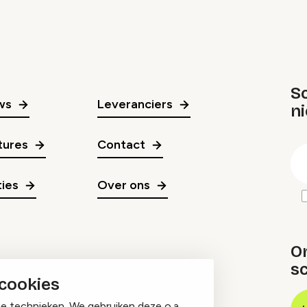
Sc
ws
Leveranciers
n
gr
tures
Contact
E
m
ies
Over ons
O
sc
 cookies
ge technieken. We gebruiken deze o.a.