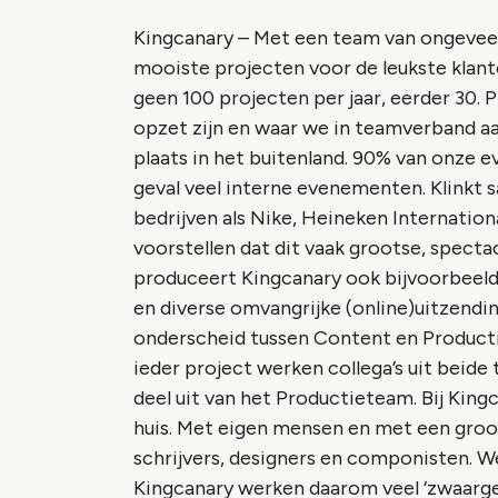
Kingcanary – Met een team van ongeveer
mooiste projecten voor de leukste klan
geen 100 projecten per jaar, eerder 30.
opzet zijn en waar we in teamverband 
plaats in het buitenland. 90% van onze 
geval veel interne evenementen. Klinkt s
bedrijven als Nike, Heineken Internationa
voorstellen dat dit vaak grootse, specta
produceert Kingcanary ook bijvoorbeeld j
en diverse omvangrijke (online)uitzendi
onderscheid tussen Content en Productie
ieder project werken collega’s uit beid
deel uit van het Productieteam. Bij King
huis. Met eigen mensen en met een groot
schrijvers, designers en componisten. We
Kingcanary werken daarom veel ‘zwaarge