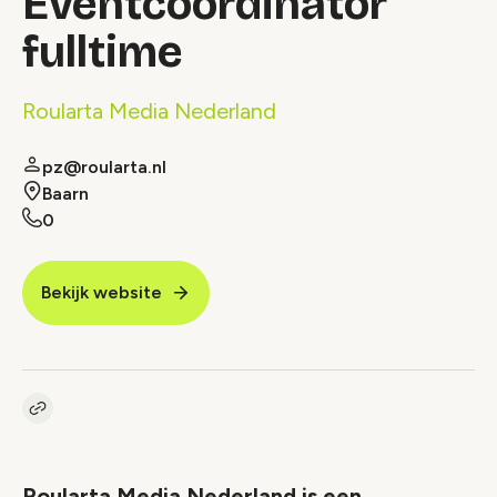
Eventcoördinator
fulltime
Roularta Media Nederland
pz@roularta.nl
Baarn
0
Bekijk website
Kopieer link naar vacature
Link
Roularta Media Nederland is een