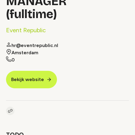
MANAGER
(fulltime)
Event Republic
hr@eventrepublic.nl
Amsterdam
0
Bekijk website
Kopieer link naar vacature
Link
TODO