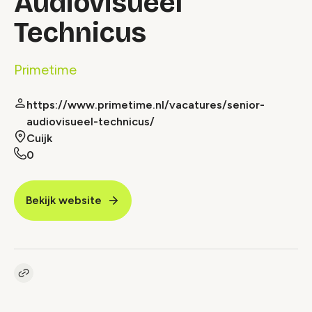
Audiovisueel
Technicus
Primetime
https://www.primetime.nl/vacatures/senior-
audiovisueel-technicus/
Cuijk
0
Bekijk website
Kopieer link naar vacature
Link