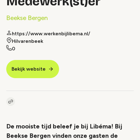
Medewerk(st)er
Beekse Bergen
https://www.werkenbijlibema.nl/
Hilvarenbeek
0
Bekijk website
Kopieer link naar vacature
Link
De mooiste tijd beleef je bij Libéma! Bij
Beekse Bergen vinden onze gasten de