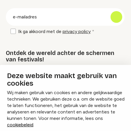
groep
E-
mailadres
Ik ga akkoord met de
privacy policy
Ontdek de wereld achter de schermen
van festivals!
Deze website maakt gebruik van
Lees onze Festival Specials
cookies
Wij maken gebruik van cookies en andere gelijkwaardige
technieken. We gebruiken deze o.a. om de website goed
te laten functioneren, het gebruik van de website te
Instagram
Facebook
LinkedIn
analyseren en relevante content en advertenties te
kunnen tonen. Voor meer informatie, lees ons
cookiebeleid
.
Cookies beheren