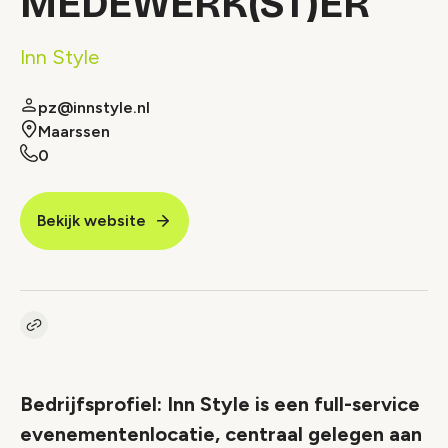
MEDEWERK(ST)ER
Inn Style
pz@innstyle.nl
Maarssen
0
Bekijk website
Kopieer link naar vacature
Link
Bedrijfsprofiel: Inn Style is een full-service
evenementenlocatie, centraal gelegen aan