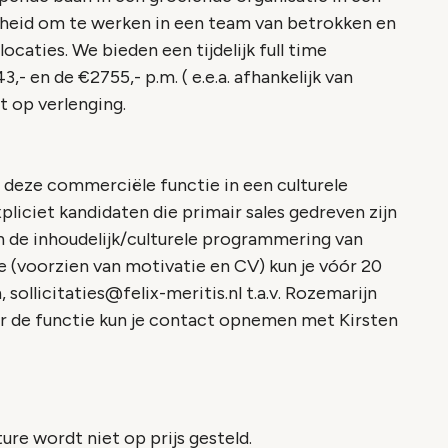
jkheid om te werken in een team van betrokken en
aties. We bieden een tijdelijk full time
,- en de €2755,- p.m. ( e.e.a. afhankelijk van
ht op verlenging.
n deze commerciële functie in een culturele
pliciet kandidaten die primair sales gedreven zijn
an de inhoudelijk/culturele programmering van
tie (voorzien van motivatie en CV) kun je vóór 20
 sollicitaties@felix-meritis.nl t.a.v. Rozemarijn
er de functie kun je contact opnemen met Kirsten
ure wordt niet op prijs gesteld.