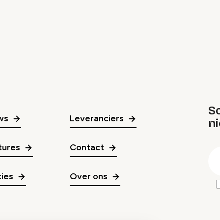
Sc
ws
Leveranciers
n
gr
tures
Contact
E
m
ies
Over ons