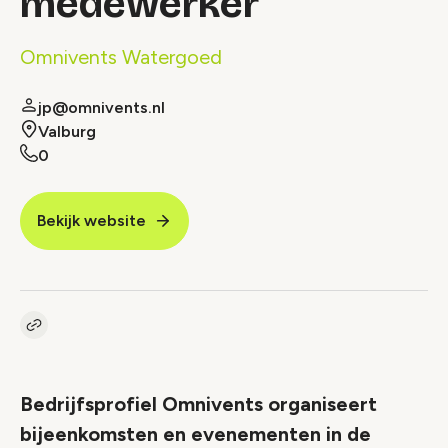
medewerker
Omnivents Watergoed
jp@omnivents.nl
Valburg
0
Bekijk website
Kopieer link naar vacature
Link
Bedrijfsprofiel Omnivents organiseert
bijeenkomsten en evenementen in de