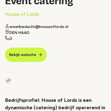
Event catering
House of Lords
wwelbedacht@houseoflords.nl
DEN HAAG
0
Bekijk website
Kopieer link naar vacature
Link
Bedrijfsprofiel: House of Lords is een
dynamische (catering) bedrijf opererend in