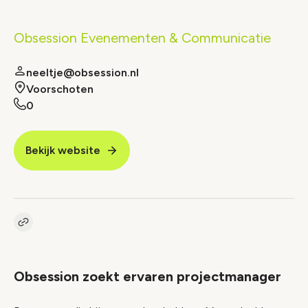
Obsession Evenementen & Communicatie
neeltje@obsession.nl
Voorschoten
0
Bekijk website
Kopieer link naar vacature
Link
Obsession zoekt ervaren projectmanager