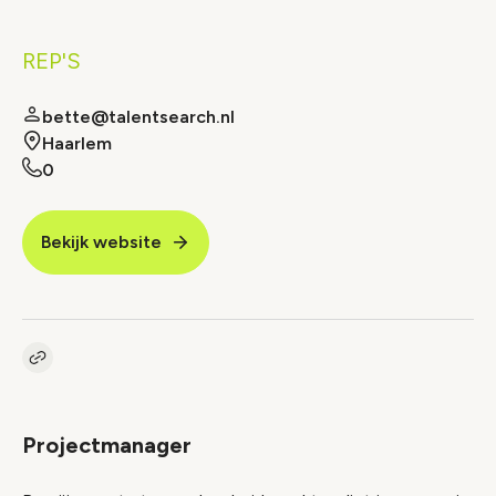
REP'S
bette@talentsearch.nl
Haarlem
0
Bekijk website
Kopieer link naar vacature
Link
Projectmanager