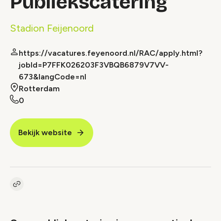
Publiekscatering
Stadion Feijenoord
https://vacatures.feyenoord.nl/RAC/apply.html?
jobId=P7FFK026203F3VBQB6879V7VV-
673&langCode=nl
Rotterdam
0
Bekijk website
Kopieer link naar vacature
Link