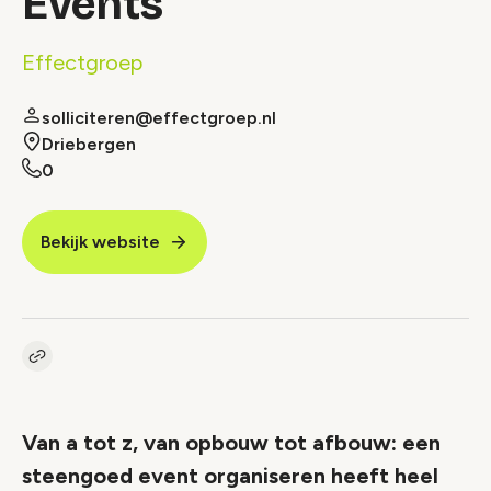
Events
Effectgroep
solliciteren@effectgroep.nl
Driebergen
0
Bekijk website
Kopieer link naar vacature
Link
Van a tot z, van opbouw tot afbouw: een
steengoed event organiseren heeft heel