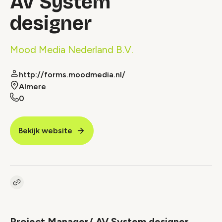
AV System
designer
Mood Media Nederland B.V.
http://forms.moodmedia.nl/
Almere
0
Bekijk website
Kopieer link naar vacature
Link
Project Manager/ AV System designer