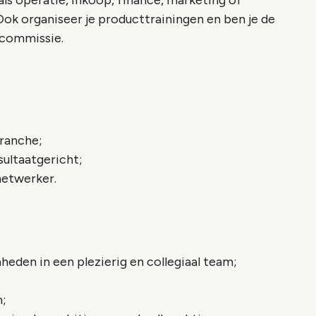
s operatie, inkoop, finance, marketing of
Ook organiseer je producttrainingen en ben je de
ncommissie.
branche;
sultaatgericht;
netwerker.
den in een plezierig en collegiaal team;
n;