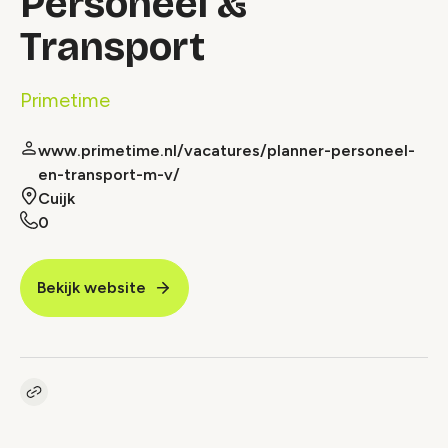
Personeel &
Transport
Primetime
www.primetime.nl/vacatures/planner-personeel-
en-transport-m-v/
Cuijk
0
Bekijk website
Kopieer link naar vacature
Link