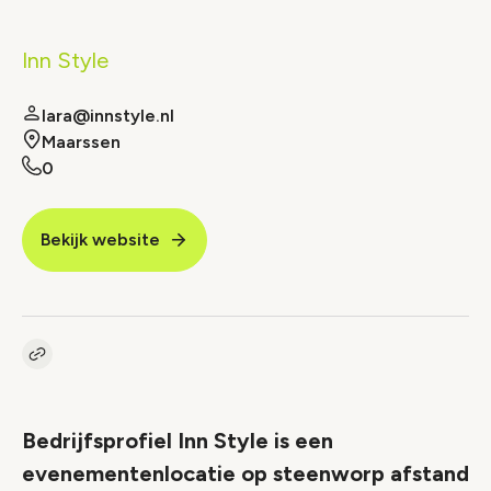
Inn Style
lara@innstyle.nl
Maarssen
0
Bekijk website
Kopieer link naar vacature
Link
Bedrijfsprofiel Inn Style is een
evenementenlocatie op steenworp afstand