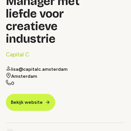
Manager met
liefde voor
creatieve
industrie
Capital C
lisa@capitalc.amsterdam
Amsterdam
0
Bekijk website