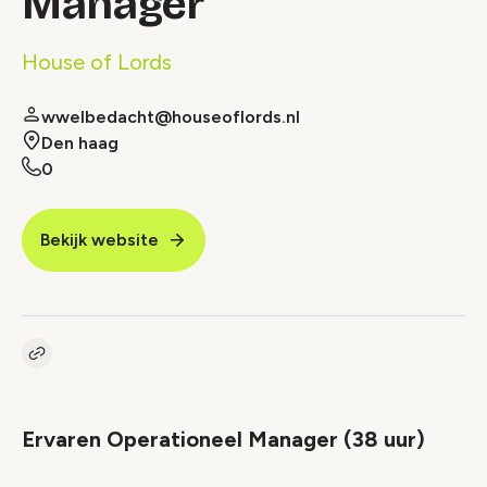
Manager
House of Lords
wwelbedacht@houseoflords.nl
Den haag
0
Bekijk website
Kopieer link naar vacature
Link
Ervaren Operationeel Manager (38 uur)