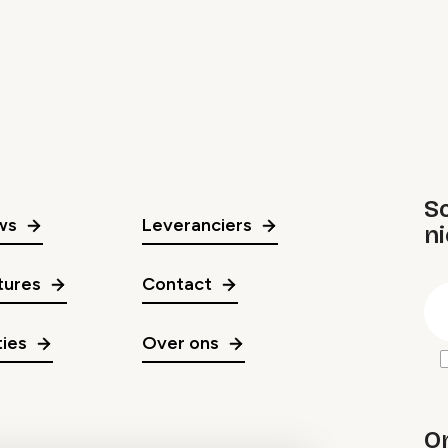
Sc
ws
Leveranciers
n
gr
tures
Contact
E
m
ies
Over ons
O