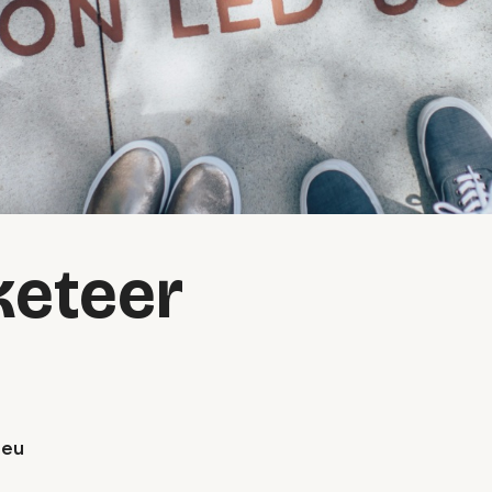
keteer
.eu