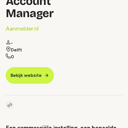
Account
Manager
Aanmelder.nl
-
Delft
0
Bekijk website
Kopieer link naar vacature
Link
Een commerciële instelling, een bepaalde