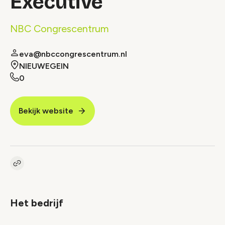
Executive
NBC Congrescentrum
eva@nbccongrescentrum.nl
NIEUWEGEIN
0
Bekijk website
Kopieer link naar vacature
Link
Het bedrijf