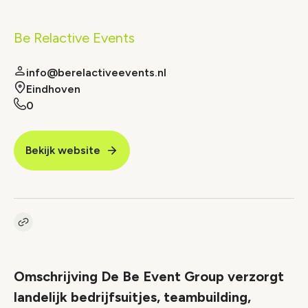
Be Relactive Events
info@berelactiveevents.nl
Eindhoven
0
Bekijk website
Kopieer link naar vacature
Link
Omschrijving De Be Event Group verzorgt
landelijk bedrijfsuitjes, teambuilding,