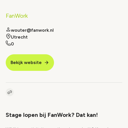
FanWork
wouter@fanwork.nl
Utrecht
0
Bekijk website
Kopieer link naar vacature
Link
Stage lopen bij FanWork? Dat kan!