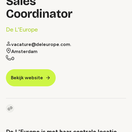
Sales
Coordinator
De L'Europe
vacature@deleurope.com.
Amsterdam
0
Bekijk website
Kopieer link naar vacature
Link
De L'Europe is met haar centrale locatie