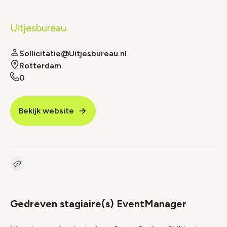
Uitjesbureau
Sollicitatie@Uitjesbureau.nl
Rotterdam
0
Bekijk website
Kopieer link naar vacature
Link
Gedreven stagiaire(s) EventManager