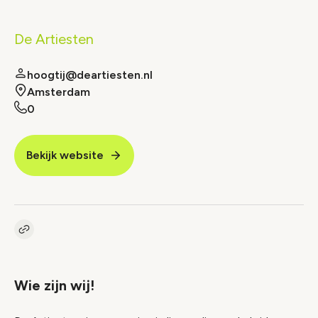
De Artiesten
hoogtij@deartiesten.nl
Amsterdam
0
Bekijk website
Kopieer link naar vacature
Link
Wie zijn wij!