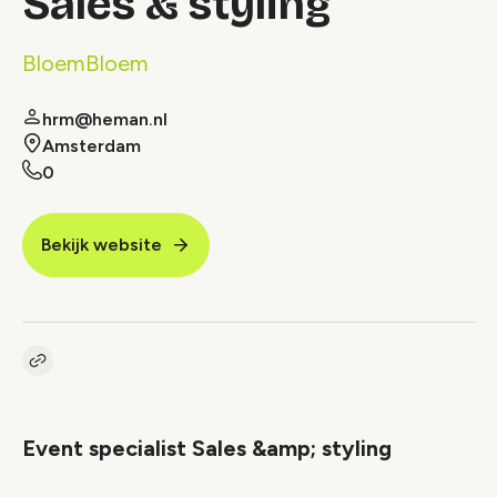
Sales & styling
BloemBloem
hrm@heman.nl
Amsterdam
0
Bekijk website
Kopieer link naar vacature
Link
Event specialist Sales &amp; styling