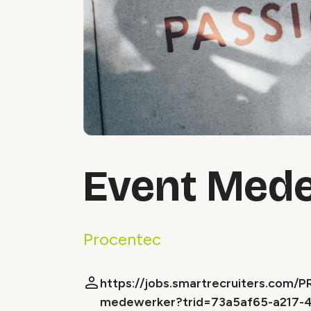
Event Med
Procentec
https://jobs.smartrecruiters.co
medewerker?trid=73a5af65-a217-