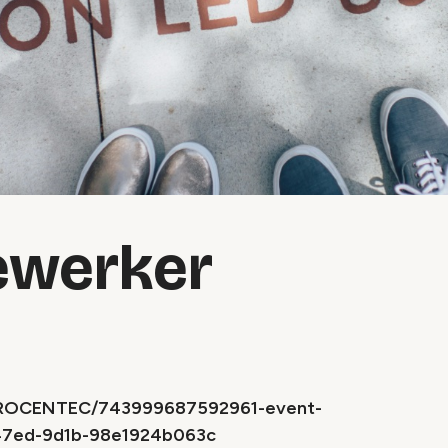
ewerker
m/PROCENTEC/743999687592961-event-
47ed-9d1b-98e1924b063c