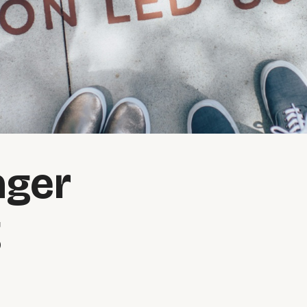
ager
g