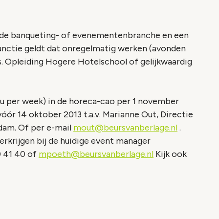
n de banqueting- of evenementenbranche en een
 functie geldt dat onregelmatig werken (avonden
. Opleiding Hogere Hotelschool of gelijkwaardig
8u per week) in de horeca-cao per 1 november
óór 14 oktober 2013 t.a.v. Marianne Out, Directie
dam. Of per e-mail
mout@beursvanberlage.nl
.
erkrijgen bij de huidige event manager
0 41 40 of
mpoeth@beursvanberlage.nl
Kijk ook