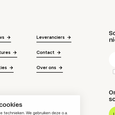
Sc
ws
Leveranciers
n
gr
tures
Contact
E
m
ies
Over ons
O
sc
 cookies
ge technieken. We gebruiken deze o.a.