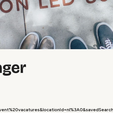
ager
event%20vacatures&locationId=nl%3A0&savedSearc