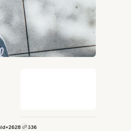
hId=262849636
Kopieer link naar vacature