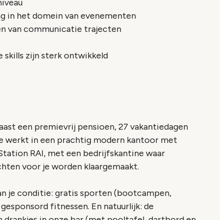
niveau
ring in het domein van evenementen
en van communicatie trajecten
skills zijn sterk ontwikkeld
naast een premievrij pensioen, 27 vakantiedagen
e werkt in een prachtig modern kantoor met
 Station RAI, met een bedrijfskantine waar
echten voor je worden klaargemaakt.
n je conditie: gratis sporten (bootcampen,
 gesponsord fitnessen. En natuurlijk: de
 drankjes in onze bar (met pooltafel, dartbord en