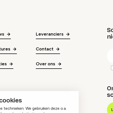
Sc
ws
Leveranciers
n
gr
tures
Contact
E
m
ies
Over ons
O
sc
 cookies
ge technieken. We gebruiken deze o.a.