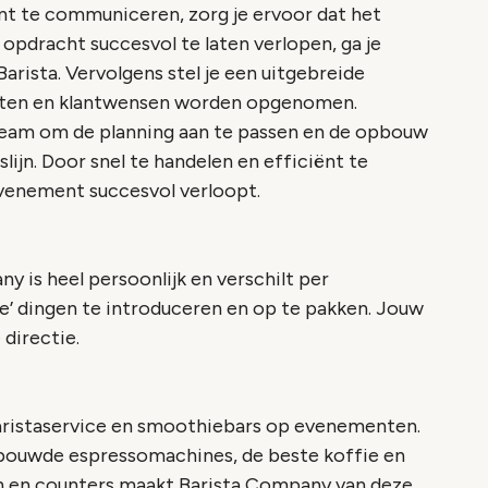
iënt te communiceren, zorg je ervoor dat het
pdracht succesvol te laten verlopen, ga je
arista. Vervolgens stel je een uitgebreide
eisten en klantwensen worden opgenomen.
team om de planning aan te passen en de opbouw
lijn. Door snel te handelen en efficiënt te
venement succesvol verloopt.
 is heel persoonlijk en verschilt per
e’ dingen te introduceren en op te pakken. Jouw
 directie.
aristaservice en smoothiebars op evenementen.
ebouwde espressomachines, de beste koffie en
n en counters maakt Barista Company van deze