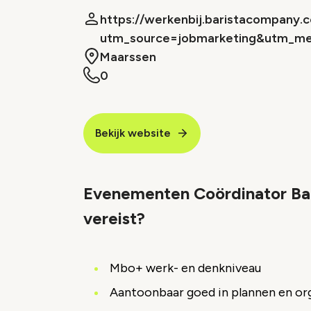
https://werkenbij.baristacompany.
utm_source=jobmarketing&utm_m
Maarssen
0
Bekijk website
Evenementen Coördinator Bar
vereist?
Mbo+ werk- en denkniveau
Aantoonbaar goed in plannen en or