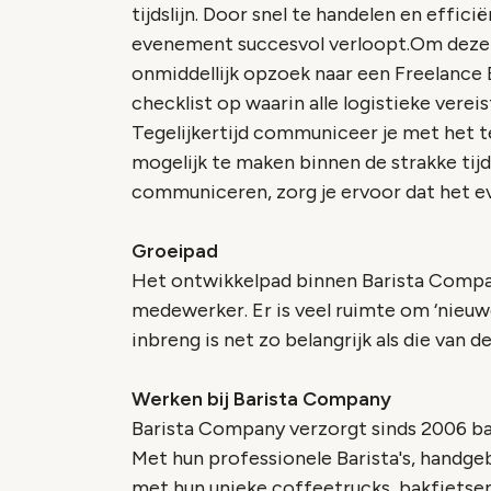
tijdslijn. Door snel te handelen en effic
evenement succesvol verloopt.Om deze o
onmiddellijk opzoek naar een Freelance B
checklist op waarin alle logistieke ver
Tegelijkertijd communiceer je met het 
mogelijk te maken binnen de strakke tijds
communiceren, zorg je ervoor dat het e
Groeipad
Het ontwikkelpad binnen Barista Company
medewerker. Er is veel ruimte om ‘nieuw
inbreng is net zo belangrijk als die van de
Werken bij Barista Company
Barista Company verzorgt sinds 2006 b
Met hun professionele Barista's, handg
met hun unieke coffeetrucks, bakfietse