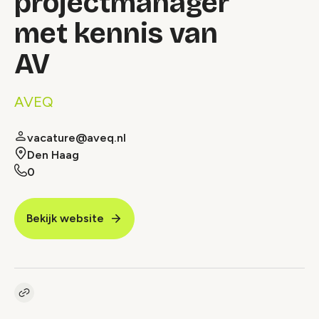
projectmanager
met kennis van
AV
AVEQ
vacature@aveq.nl
Den Haag
0
Bekijk website
Kopieer link naar vacature
Link